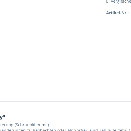
Vergleich
Artikel-Nr.:
y"
alterung (Schraubklemme).
eränderungen zu Beobachten oder als Sortier- und Zählhilfe gefüllt