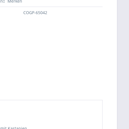
en
Merken
COGP-65042
 mit Kastanien.