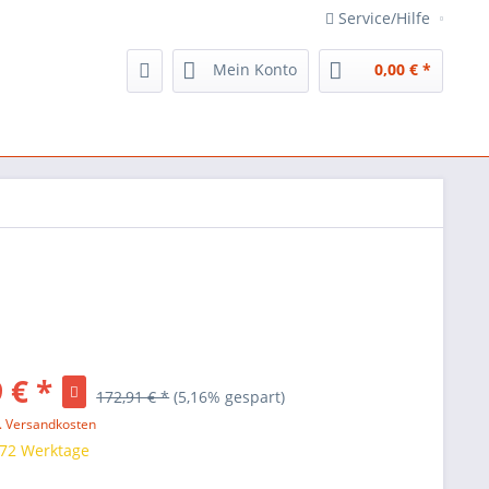
Service/Hilfe
Mein Konto
0,00 € *
 € *
172,91 € *
(5,16% gespart)
l. Versandkosten
 72 Werktage